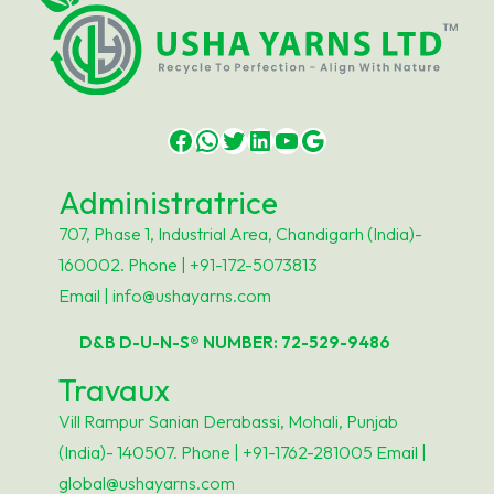
t
a
g
e
Facebook
WhatsApp
Twitter
LinkedIn
YouTube
Google
R
é
Administratrice
s
707, Phase 1, Industrial Area, Chandigarh (India)-
i
160002. Phone | +91-172-5073813
s
Email | info@ushayarns.com
t
a
D&B D-U-N-S® NUMBER: 72-529-9486
n
Travaux
c
Vill Rampur Sanian Derabassi, Mohali, Punjab
e
(India)- 140507. Phone | +91-1762-281005 Email |
global@ushayarns.com
R