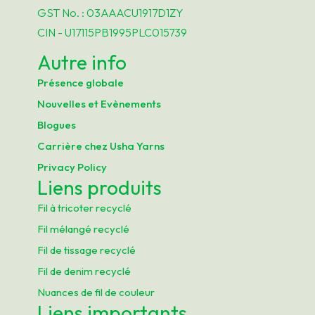
GST No. : 03AAACU1917D1ZY
é
CIN - U17115PB1995PLC015739
g
u
Autre info
l
Présence globale
a
Nouvelles et Evènements
r
Blogues
i
Carrière chez Usha Yarns
t
Privacy Policy
é
Liens produits
T
Fil à tricoter recyclé
y
Fil mélangé recyclé
p
Fil de tissage recyclé
e
Fil de denim recyclé
d
Nuances de fil de couleur
e
Liens importants