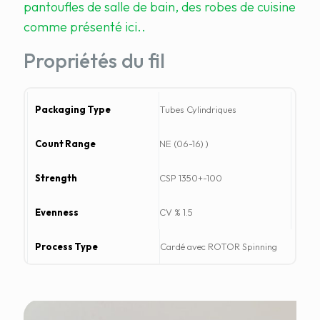
pantoufles de salle de bain, des robes de cuisine
comme présenté ici..
Propriétés du fil
T
Tubes Cylindriques
y
NE (06-16) )
p
e
CSP 1350+-100
d
'
CV % 1.5
e
Cardé avec ROTOR Spinning
m
b
a
l