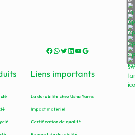
EN
FR
DE
ES
NL
Facebook
WhatsApp
Twitter
LinkedIn
YouTube
Google
SE
duits
Liens importants
yclé
La durabilité chez Usha Yarns
clé
Impact matériel
cyclé
Certification de qualité
clé
Rapport de durabilité