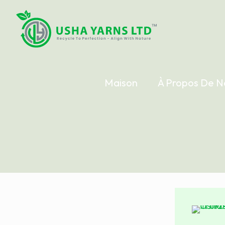
Maison
À Propos De N