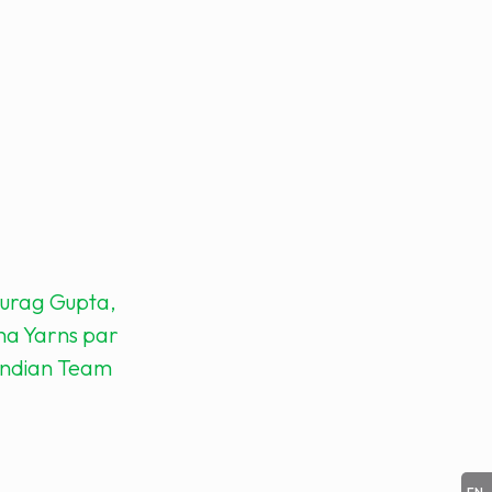
nurag Gupta,
ha Yarns par
 Indian Team