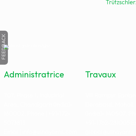
Trützschler
FEEDBACK
Administratrice
Travaux
707, Phase 1, Industrial
Vill Rampur Sanian
Area, Chandigarh (India)-
Derabassi, Mohali,
160002. Phone | +91-172-
(India)- 140507. Ph
5073813
+91-1762-281005 Em
Email | info@ushayarns.com
global@ushayarns