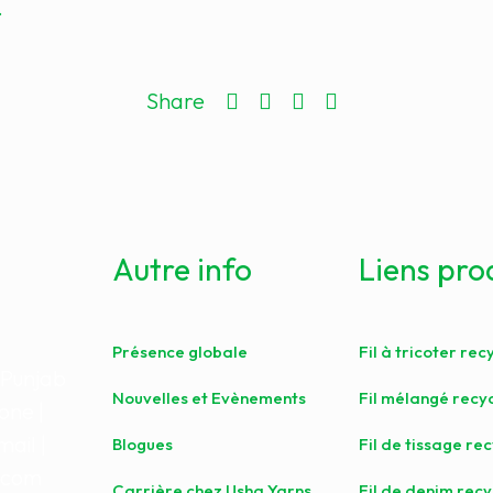
.
Share
Autre info
Liens pro
Présence globale
Fil à tricoter rec
 Punjab
Nouvelles et Evènements
Fil mélangé recy
one |
ail |
Blogues
Fil de tissage re
.com
Carrière chez Usha Yarns
Fil de denim recy