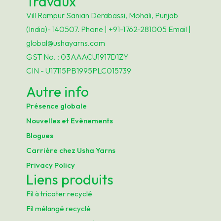
Travaux
Vill Rampur Sanian Derabassi, Mohali, Punjab
(India)- 140507. Phone | +91-1762-281005 Email |
global@ushayarns.com
GST No. : 03AAACU1917D1ZY
CIN - U17115PB1995PLC015739
Autre info
Présence globale
Nouvelles et Evènements
Blogues
Carrière chez Usha Yarns
Privacy Policy
Liens produits
Fil à tricoter recyclé
Fil mélangé recyclé